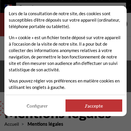
Langue :
Lors de la consultation de notre site, des cookies sont
susceptibles d’être déposés sur votre appareil (ordinateur,
téléphone portable ou tablette).
Un « cookie » est un fichier texte déposé sur votre appareil
à l’occasion de la visite de notre site. Il a pour but de
Rechercher
collecter des informations anonymes relatives à votre
Rech
navigation, de permettre le bon fonctionnement de notre
site et d’en mesurer son audience afin d’effectuer un suivi
statistique de son activité.
Fermeture estivale du 10 au 21 août 2026
- Permanence
téléphonique et administrative assurée durant tout l'été. ☀️
Vous pouvez régler vos préférences en matière cookies en
utilisant les onglets à gauche.
Configurer
J'accepte
Mentions légales
Accueil
Mentions légales