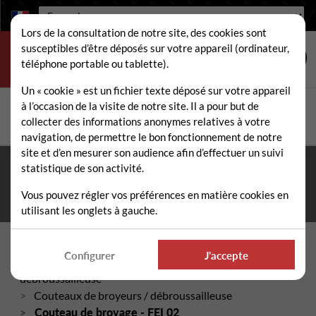
Langue :
Lors de la consultation de notre site, des cookies sont
susceptibles d’être déposés sur votre appareil (ordinateur,
téléphone portable ou tablette).
Un « cookie » est un fichier texte déposé sur votre appareil
à l’occasion de la visite de notre site. Il a pour but de
Rechercher
collecter des informations anonymes relatives à votre
Rech
navigation, de permettre le bon fonctionnement de notre
site et d’en mesurer son audience afin d’effectuer un suivi
statistique de son activité.
Fermeture estivale du 10 au 21 août 2026
- Permanence
téléphonique et administrative assurée durant tout l'été. ☀️
Vous pouvez régler vos préférences en matière cookies en
utilisant les onglets à gauche.
Accueil
Configurer
J'accepte
Pièces détachées broyeur / gyrobroyeur /
débroussailleuse
Couteaux de broyeurs / débroussailleuse
Couteau de broyage - FEI 02