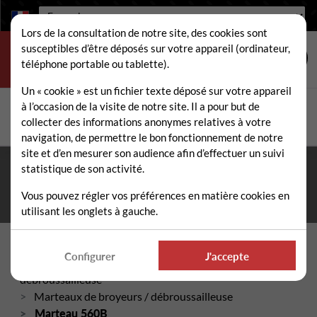
Langue :
Lors de la consultation de notre site, des cookies sont
susceptibles d’être déposés sur votre appareil (ordinateur,
téléphone portable ou tablette).
Un « cookie » est un fichier texte déposé sur votre appareil
à l’occasion de la visite de notre site. Il a pour but de
Rechercher
collecter des informations anonymes relatives à votre
Rech
navigation, de permettre le bon fonctionnement de notre
site et d’en mesurer son audience afin d’effectuer un suivi
statistique de son activité.
Fermeture estivale du 10 au 21 août 2026
- Permanence
téléphonique et administrative assurée durant tout l'été. ☀️
Vous pouvez régler vos préférences en matière cookies en
utilisant les onglets à gauche.
Accueil
Configurer
J'accepte
Pièces détachées broyeur / gyrobroyeur /
débroussailleuse
Marteaux de broyeurs / débroussailleuse
Marteau 560B