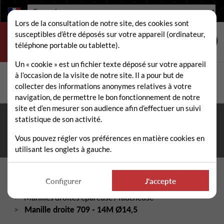
Langue :
Lors de la consultation de notre site, des cookies sont
susceptibles d’être déposés sur votre appareil (ordinateur,
téléphone portable ou tablette).
Un « cookie » est un fichier texte déposé sur votre appareil
à l’occasion de la visite de notre site. Il a pour but de
Rechercher
collecter des informations anonymes relatives à votre
Rech
navigation, de permettre le bon fonctionnement de notre
site et d’en mesurer son audience afin d’effectuer un suivi
statistique de son activité.
Fermeture estivale du 10 au 21 août 2026
- Permanence
téléphonique et administrative assurée durant tout l'été. ☀️
Vous pouvez régler vos préférences en matière cookies en
utilisant les onglets à gauche.
Accueil
Pièces détachées épareuse / faucheuse
Configurer
J'accepte
Manilles épareuse / faucheuse
Manilles droites épareuse / faucheuse
Manille droite 709 - 14M Ø14,5