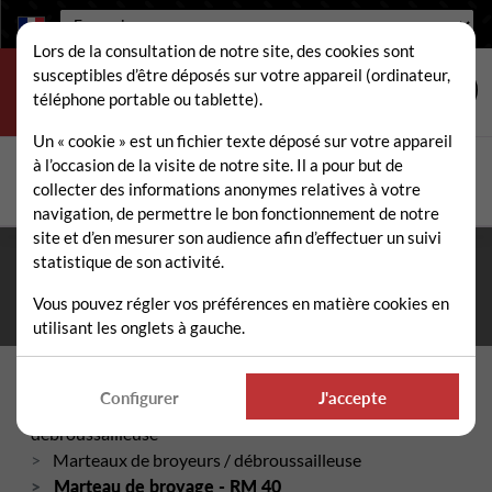
Langue :
Lors de la consultation de notre site, des cookies sont
susceptibles d’être déposés sur votre appareil (ordinateur,
téléphone portable ou tablette).
Un « cookie » est un fichier texte déposé sur votre appareil
à l’occasion de la visite de notre site. Il a pour but de
Rechercher
collecter des informations anonymes relatives à votre
Rech
navigation, de permettre le bon fonctionnement de notre
site et d’en mesurer son audience afin d’effectuer un suivi
statistique de son activité.
Fermeture estivale du 10 au 21 août 2026
- Permanence
téléphonique et administrative assurée durant tout l'été. ☀️
Vous pouvez régler vos préférences en matière cookies en
utilisant les onglets à gauche.
Accueil
Configurer
J'accepte
Pièces détachées broyeur / gyrobroyeur /
débroussailleuse
Marteaux de broyeurs / débroussailleuse
Marteau de broyage - RM 40