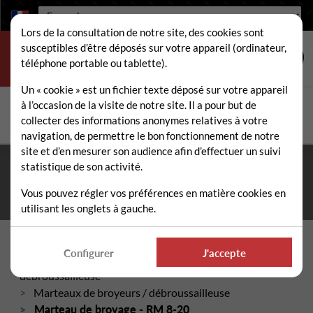
Langue :
Lors de la consultation de notre site, des cookies sont
susceptibles d’être déposés sur votre appareil (ordinateur,
téléphone portable ou tablette).
Un « cookie » est un fichier texte déposé sur votre appareil
à l’occasion de la visite de notre site. Il a pour but de
Rechercher
collecter des informations anonymes relatives à votre
Rech
navigation, de permettre le bon fonctionnement de notre
site et d’en mesurer son audience afin d’effectuer un suivi
statistique de son activité.
Fermeture estivale du 10 au 21 août 2026
- Permanence
téléphonique et administrative assurée durant tout l'été. ☀️
Vous pouvez régler vos préférences en matière cookies en
utilisant les onglets à gauche.
Accueil
Configurer
J'accepte
Pièces détachées broyeur / gyrobroyeur /
débroussailleuse
Marteaux de broyeurs / débroussailleuse
Marteau de broyage - RM 8-20