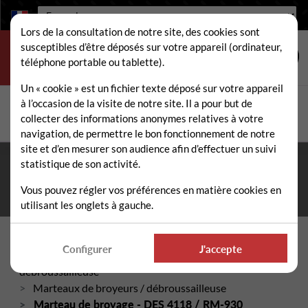
Langue :
Lors de la consultation de notre site, des cookies sont
susceptibles d’être déposés sur votre appareil (ordinateur,
téléphone portable ou tablette).
Un « cookie » est un fichier texte déposé sur votre appareil
à l’occasion de la visite de notre site. Il a pour but de
Rechercher
collecter des informations anonymes relatives à votre
Rech
navigation, de permettre le bon fonctionnement de notre
site et d’en mesurer son audience afin d’effectuer un suivi
statistique de son activité.
Fermeture estivale du 10 au 21 août 2026
- Permanence
téléphonique et administrative assurée durant tout l'été. ☀️
Vous pouvez régler vos préférences en matière cookies en
utilisant les onglets à gauche.
Accueil
Configurer
J'accepte
Pièces détachées broyeur / gyrobroyeur /
débroussailleuse
Marteaux de broyeurs / débroussailleuse
Marteau de broyage - DES 4118 / RM-930