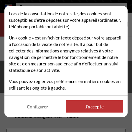
Langue :
Lors de la consultation de notre site, des cookies sont
susceptibles d’être déposés sur votre appareil (ordinateur,
téléphone portable ou tablette).
Un « cookie » est un fichier texte déposé sur votre appareil
à l’occasion de la visite de notre site. Il a pour but de
Rechercher
collecter des informations anonymes relatives à votre
Rech
navigation, de permettre le bon fonctionnement de notre
site et d’en mesurer son audience afin d’effectuer un suivi
statistique de son activité.
Fermeture estivale du 10 au 21 août 2026
- Permanence
téléphonique et administrative assurée durant tout l'été. ☀️
Vous pouvez régler vos préférences en matière cookies en
utilisant les onglets à gauche.
Accueil
Pièces détachées épareuse / faucheuse
Configurer
J'accepte
Couteaux fleaux épareuse / faucheuse
Couteau ravageur 128 - 408RL