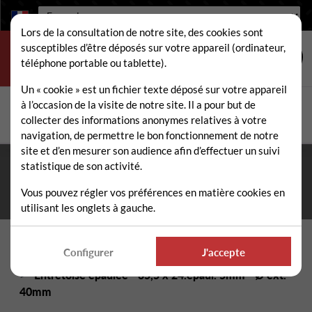
Langue :
Lors de la consultation de notre site, des cookies sont
susceptibles d’être déposés sur votre appareil (ordinateur,
téléphone portable ou tablette).
Un « cookie » est un fichier texte déposé sur votre appareil
à l’occasion de la visite de notre site. Il a pour but de
Rechercher
collecter des informations anonymes relatives à votre
Rech
navigation, de permettre le bon fonctionnement de notre
site et d’en mesurer son audience afin d’effectuer un suivi
statistique de son activité.
Fermeture estivale du 10 au 21 août 2026
- Permanence
téléphonique et administrative assurée durant tout l'été. ☀️
Vous pouvez régler vos préférences en matière cookies en
utilisant les onglets à gauche.
Accueil
Pièces détachées épareuse / faucheuse
Configurer
J'accepte
Visserie, Entretoises, Chapes épareuse / faucheuse
Entretoise épaulée - 35,5 x 24.épaul. 5mm - Ø ext.
40mm