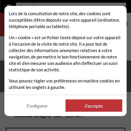
Langue :
Lors de la consultation de notre site, des cookies sont
susceptibles d’être déposés sur votre appareil (ordinateur,
téléphone portable ou tablette).
Un « cookie » est un fichier texte déposé sur votre appareil
à l’occasion de la visite de notre site. Il a pour but de
Rechercher
collecter des informations anonymes relatives à votre
Rech
navigation, de permettre le bon fonctionnement de notre
site et d’en mesurer son audience afin d’effectuer un suivi
statistique de son activité.
Fermeture estivale du 10 au 21 août 2026
- Permanence
téléphonique et administrative assurée durant tout l'été. ☀️
Vous pouvez régler vos préférences en matière cookies en
utilisant les onglets à gauche.
Accueil
Pièces détachées épareuse / faucheuse
Configurer
J'accepte
Couteaux fleaux épareuse / faucheuse
Couteau ravageur 130 - 105.40.7