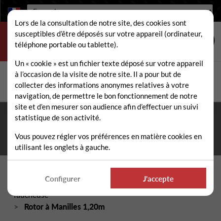
Langue :
Lors de la consultation de notre site, des cookies sont
susceptibles d’être déposés sur votre appareil (ordinateur,
téléphone portable ou tablette).
Un « cookie » est un fichier texte déposé sur votre appareil
à l’occasion de la visite de notre site. Il a pour but de
Rechercher
collecter des informations anonymes relatives à votre
Rech
navigation, de permettre le bon fonctionnement de notre
site et d’en mesurer son audience afin d’effectuer un suivi
statistique de son activité.
Fermeture estivale du 10 au 21 août 2026
- Permanence
téléphonique et administrative assurée durant tout l'été. ☀️
Vous pouvez régler vos préférences en matière cookies en
utilisant les onglets à gauche.
Accueil
Pièces détachées épareuse / faucheuse
Configurer
J'accepte
Rotors, rouleaux palpeurs et paliers épareuse /
faucheuse
Rotor à Manilles 1,20m