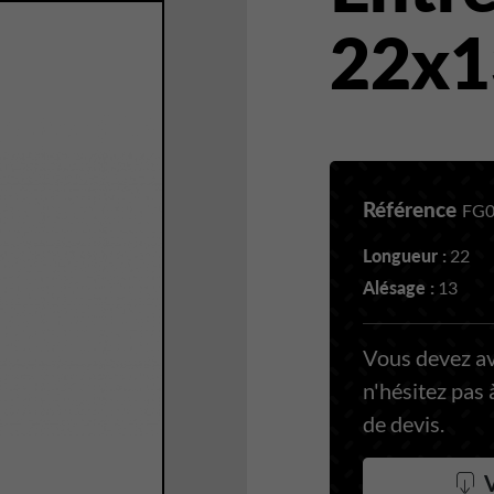
22x1
Référence
FG0
Longueur :
22
Alésage :
13
Vous devez a
n'hésitez pas
de devis.
V