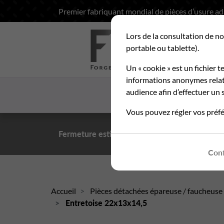
Premier fabriquant mondial de pièces d’usure a
Lors de la consultation de no
Rec
portable ou tablette).
Un « cookie » est un fichier t
informations anonymes relati
audience afin d’effectuer un s
ACCUEIL
LA SOCIETE
Vous pouvez régler vos préfé
Fermeture estivale du 10 au 21 août 2026
- Pe
Conf
Accueil
Pièces détachées épareuse / faucheuse
Entretoise 22x13x14,5