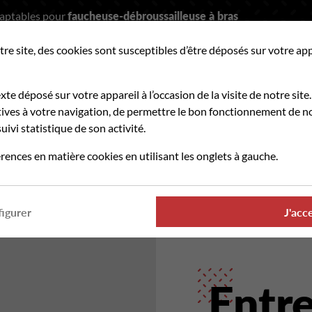
daptables pour
faucheuse-débroussailleuse à bras
tre site, des cookies sont susceptibles d’être déposés sur votre ap
hercher
exte déposé sur votre appareil à l’occasion de la visite de notre site.
ves à votre navigation, de permettre le bon fonctionnement de no
uivi statistique de son activité.
PIÈCES D'USURE
OÙ TROUVER NOS PRODUITS
rences en matière cookies en utilisant les onglets à gauche.
rmanence téléphonique et administrative assurée durant tout l'été
igurer
J'acc
Entre