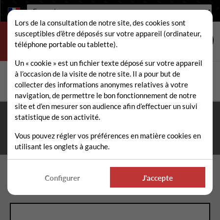
Langue :
Lors de la consultation de notre site, des cookies sont
susceptibles d’être déposés sur votre appareil (ordinateur,
téléphone portable ou tablette).
Un « cookie » est un fichier texte déposé sur votre appareil
à l’occasion de la visite de notre site. Il a pour but de
Rechercher
collecter des informations anonymes relatives à votre
Rech
navigation, de permettre le bon fonctionnement de notre
site et d’en mesurer son audience afin d’effectuer un suivi
statistique de son activité.
Fermeture estivale du 10 au 21 août 2026
- Permanence
téléphonique et administrative assurée durant tout l'été. ☀️
Vous pouvez régler vos préférences en matière cookies en
utilisant les onglets à gauche.
Accueil
Pièces détachées épareuse / faucheuse
Configurer
J'accepte
Entretoise longue fraisée type Energreen