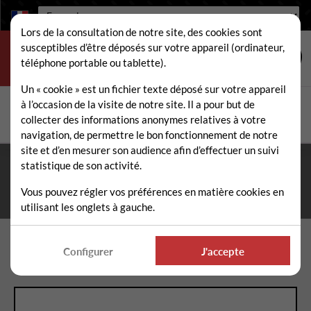
Langue :
Lors de la consultation de notre site, des cookies sont
susceptibles d’être déposés sur votre appareil (ordinateur,
téléphone portable ou tablette).
Un « cookie » est un fichier texte déposé sur votre appareil
à l’occasion de la visite de notre site. Il a pour but de
Rechercher
collecter des informations anonymes relatives à votre
Rech
navigation, de permettre le bon fonctionnement de notre
site et d’en mesurer son audience afin d’effectuer un suivi
statistique de son activité.
Fermeture estivale du 10 au 21 août 2026
- Permanence
téléphonique et administrative assurée durant tout l'été. ☀️
Vous pouvez régler vos préférences en matière cookies en
utilisant les onglets à gauche.
Accueil
Pièces détachées épareuse / faucheuse
Configurer
J'accepte
Rondelle de calage 45 x 15 ép 5mm