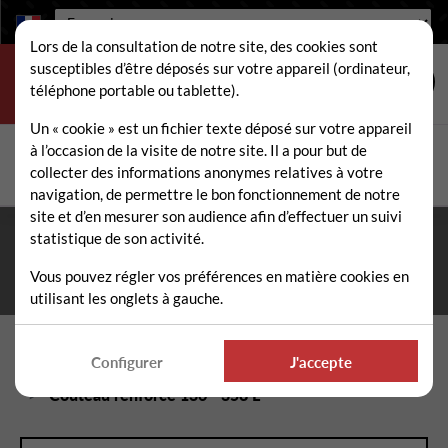
Langue :
Lors de la consultation de notre site, des cookies sont
susceptibles d’être déposés sur votre appareil (ordinateur,
téléphone portable ou tablette).
Un « cookie » est un fichier texte déposé sur votre appareil
à l’occasion de la visite de notre site. Il a pour but de
Rechercher
collecter des informations anonymes relatives à votre
Rech
navigation, de permettre le bon fonctionnement de notre
site et d’en mesurer son audience afin d’effectuer un suivi
statistique de son activité.
Fermeture estivale du 10 au 21 août 2026
- Permanence
téléphonique et administrative assurée durant tout l'été. ☀️
Vous pouvez régler vos préférences en matière cookies en
utilisant les onglets à gauche.
Accueil
Pièces détachées épareuse / faucheuse
Configurer
J'accepte
Couteaux fleaux épareuse / faucheuse
Couteau renforcé 136 - 358 L