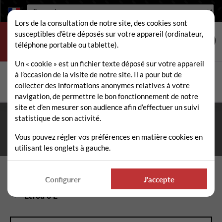
Langue :
Lors de la consultation de notre site, des cookies sont
susceptibles d’être déposés sur votre appareil (ordinateur,
téléphone portable ou tablette).
Un « cookie » est un fichier texte déposé sur votre appareil
à l’occasion de la visite de notre site. Il a pour but de
Rechercher
collecter des informations anonymes relatives à votre
Rech
navigation, de permettre le bon fonctionnement de notre
site et d’en mesurer son audience afin d’effectuer un suivi
statistique de son activité.
Fermeture estivale du 10 au 21 août 2026
- Permanence
téléphonique et administrative assurée durant tout l'été. ☀️
Vous pouvez régler vos préférences en matière cookies en
utilisant les onglets à gauche.
Accueil
Pièces détachées épareuse / faucheuse
Configurer
J'accepte
Visserie, Entretoises, Chapes épareuse / faucheuse
Ecrou 8 E