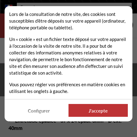
Langue :
Lors de la consultation de notre site, des cookies sont
susceptibles d’être déposés sur votre appareil (ordinateur,
téléphone portable ou tablette).
Un « cookie » est un fichier texte déposé sur votre appareil
à l’occasion de la visite de notre site. Il a pour but de
Rechercher
collecter des informations anonymes relatives à votre
Rech
navigation, de permettre le bon fonctionnement de notre
site et d’en mesurer son audience afin d’effectuer un suivi
statistique de son activité.
Fermeture estivale du 10 au 21 août 2026
- Permanence
téléphonique et administrative assurée durant tout l'été. ☀️
Vous pouvez régler vos préférences en matière cookies en
utilisant les onglets à gauche.
Accueil
Pièces détachées épareuse / faucheuse
Configurer
J'accepte
Visserie, Entretoises, Chapes épareuse / faucheuse
Entretoise épaulée - 37 x 24 épaul. 8mm - Ø ext.
40mm