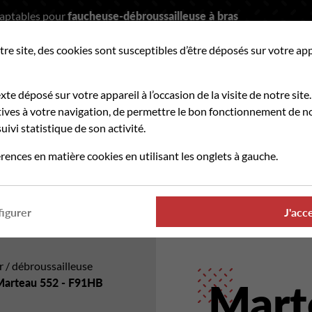
daptables pour
faucheuse-débroussailleuse à bras
tre site, des cookies sont susceptibles d’être déposés sur votre ap
hercher
exte déposé sur votre appareil à l’occasion de la visite de notre site.
ves à votre navigation, de permettre le bon fonctionnement de no
uivi statistique de son activité.
PIÈCES D'USURE
OÙ TROUVER NOS PRODUITS
rences en matière cookies en utilisant les onglets à gauche.
rmanence téléphonique et administrative assurée durant tout l'été
igurer
J'acc
 / débroussailleuse
Marteau 552 - F91HB
Mart