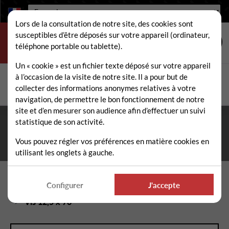
Langue :
Lors de la consultation de notre site, des cookies sont
susceptibles d’être déposés sur votre appareil (ordinateur,
téléphone portable ou tablette).
Un « cookie » est un fichier texte déposé sur votre appareil
à l’occasion de la visite de notre site. Il a pour but de
Rechercher
collecter des informations anonymes relatives à votre
Rech
navigation, de permettre le bon fonctionnement de notre
site et d’en mesurer son audience afin d’effectuer un suivi
statistique de son activité.
Fermeture estivale du 10 au 21 août 2026
- Permanence
téléphonique et administrative assurée durant tout l'été. ☀️
Vous pouvez régler vos préférences en matière cookies en
utilisant les onglets à gauche.
Accueil
Pièces détachées épareuse / faucheuse
Configurer
J'accepte
Visserie, Entretoises, Chapes épareuse / faucheuse
Vis 12,5 x 76