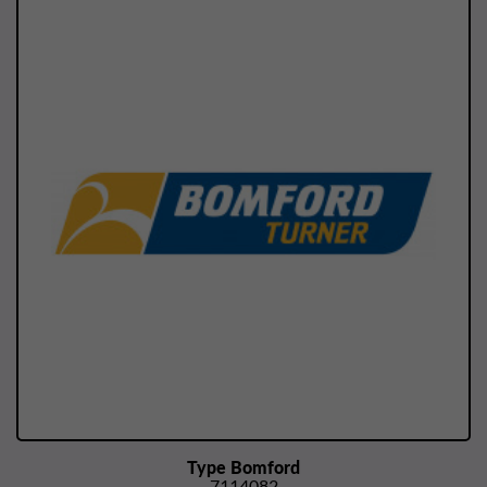
Type Bomford
7114082