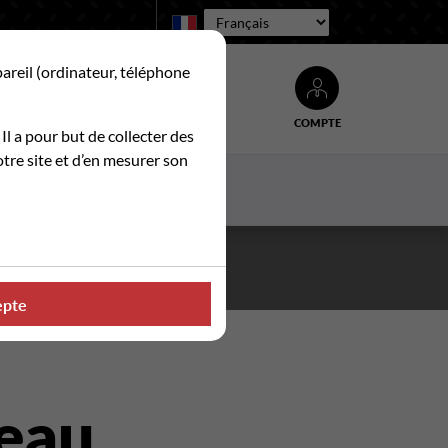
Langue :
pareil (ordinateur, téléphone
COMPTE
Rechercher
 Il a pour but de collecter des
tre site et d’en mesurer son
ACTUALITES
CONTACT
. ☀️
epte
eau