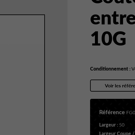
entre
10G
Conditionnement :
V
Voir les référ
Référence
FG0
Largeur :
50
Largeur Coupe /