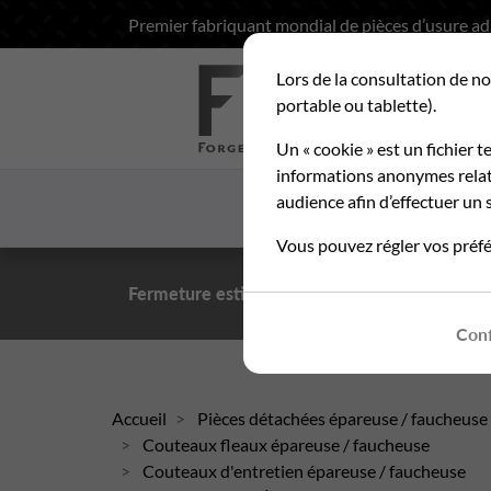
Premier fabriquant mondial de pièces d’usure a
Lors de la consultation de no
Rec
portable ou tablette).
Un « cookie » est un fichier t
informations anonymes relati
audience afin d’effectuer un s
ACCUEIL
LA SOCIETE
Vous pouvez régler vos préfé
Fermeture estivale du 10 au 21 août 2026
- Pe
Conf
Accueil
Pièces détachées épareuse / faucheuse
Couteaux fleaux épareuse / faucheuse
Couteaux d'entretien épareuse / faucheuse