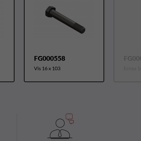
FG000558
FG00
Vis 16 x 103
Ecrou 16