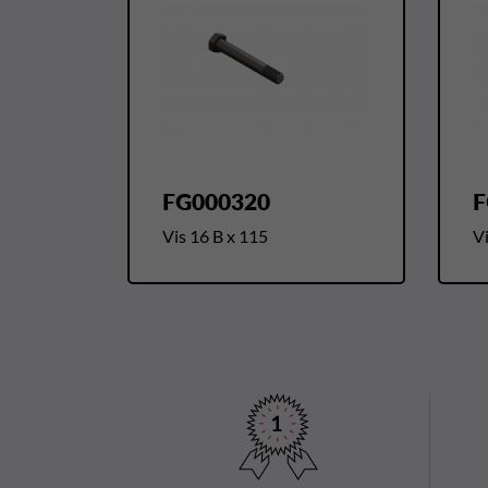
FG000320
F
Vis 16 B x 115
Vi