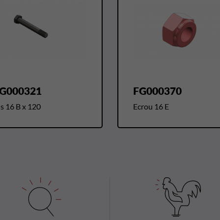
G000321
FG000370
s 16 B x 120
Ecrou 16 E