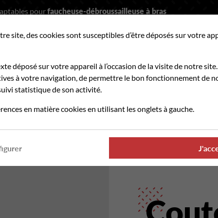
daptables pour
faucheuse-débroussailleuse à bras
tre site, des cookies sont susceptibles d’être déposés sur votre ap
hercher
exte déposé sur votre appareil à l’occasion de la visite de notre site.
ves à votre navigation, de permettre le bon fonctionnement de no
uivi statistique de son activité.
PIÈCES D'USURE
OÙ TROUVER NOS PRODUITS
rences en matière cookies en utilisant les onglets à gauche.
rmanence téléphonique et administrative assurée durant tout l'été
igurer
J'acc
Cout