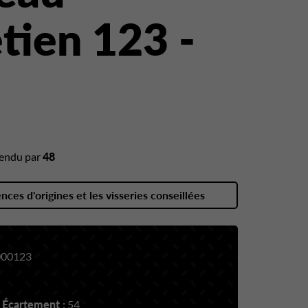
tien 123 -
endu par
48
ences d'origines et les visseries conseillées
00123
 Écartement :
54